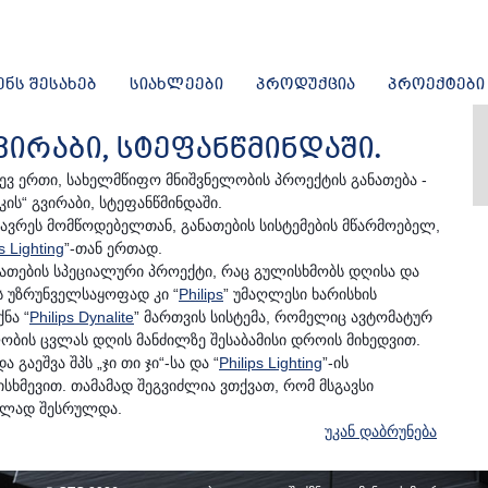
ᲔᲜᲡ ᲨᲔᲡᲐᲮᲔᲑ
ᲡᲘᲐᲮᲚᲔᲔᲑᲘ
ᲞᲠᲝᲓᲣᲥᲪᲘᲐ
ᲞᲠᲝᲔᲥᲢᲔᲑᲘ
ᲘᲠᲐᲑᲘ, ᲡᲢᲔᲤᲐᲜᲬᲛᲘᲜᲓᲐᲨᲘ.
იდევ ერთი, სახელმწიფო მნიშვნელობის პროექტის განათება -
ის“ გვირაბი, სტეფანწმინდაში.
ავრეს მომწოდებელთან, განათების სისტემების მწარმოებელ,
s Lighting
”-თან ერთად.
ანათების სპეციალური პროექტი, რაც გულისხმობს დღისა და
ს უზრუნველსაყოფად კი “
Philips
” უმაღლესი ხარისხის
ნა “
Philips Dynalite
” მართვის სისტემა, რომელიც ავტომატურ
ბის ცვლას დღის მანძილზე შესაბამისი დროის მიხედვით.
გაეშვა შპს „ჯი თი ჯი“-სა და “
Philips Lighting
”-ის
ხმევით. თამამად შეგვიძლია ვთქვათ, რომ მსგავსი
ველად შესრულდა.
უკან დაბრუნება