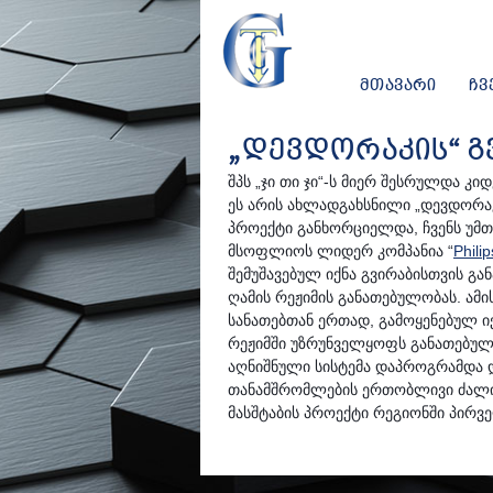
ᲛᲗᲐᲕᲐᲠᲘ
ᲩᲕ
„ᲓᲔᲕᲓᲝᲠᲐᲙᲘᲡ“ ᲒᲕ
შპს „ჯი თი ჯი“-ს მიერ შესრულდა კ
ეს არის ახლადგახსნილი „დევდორაკ
პროექტი განხორციელდა, ჩვენს უმთ
მსოფლიოს ლიდერ კომპანია “
Philip
შემუშავებულ იქნა გვირაბისთვის გ
ღამის რეჟიმის განათებულობას. ამი
სანათებთან ერთად, გამოყენებულ იქ
რეჟიმში უზრუნველყოფს განათებულო
აღნიშნული სისტემა დაპროგრამდა და 
თანამშრომლების ერთობლივი ძალის
მასშტაბის პროექტი რეგიონში პირ