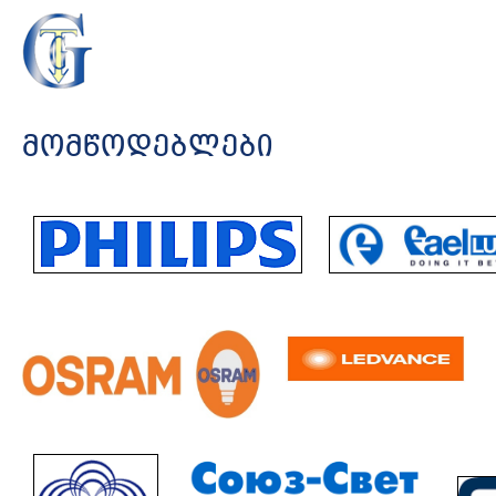
ᲛᲝᲛᲬᲝᲓᲔᲑᲚᲔᲑᲘ